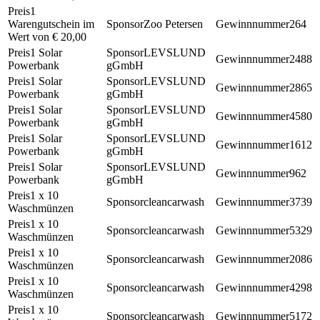
1
Warengutschein im
Zoo Petersen
264
Wert von € 20,00
1 Solar
LEVSLUND
2488
Powerbank
gGmbH
1 Solar
LEVSLUND
2865
Powerbank
gGmbH
1 Solar
LEVSLUND
4580
Powerbank
gGmbH
1 Solar
LEVSLUND
1612
Powerbank
gGmbH
1 Solar
LEVSLUND
962
Powerbank
gGmbH
1 x 10
cleancarwash
3739
Waschmünzen
1 x 10
cleancarwash
5329
Waschmünzen
1 x 10
cleancarwash
2086
Waschmünzen
1 x 10
cleancarwash
4298
Waschmünzen
1 x 10
cleancarwash
5172