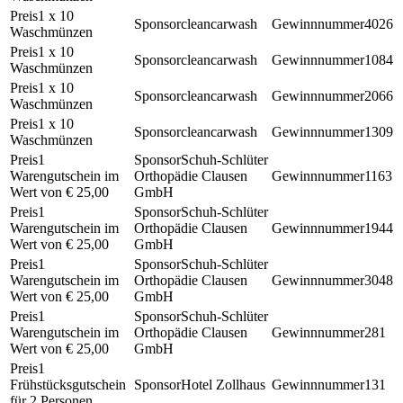
1 x 10
cleancarwash
4026
Waschmünzen
1 x 10
cleancarwash
1084
Waschmünzen
1 x 10
cleancarwash
2066
Waschmünzen
1 x 10
cleancarwash
1309
Waschmünzen
1
Schuh-Schlüter
Warengutschein im
Orthopädie Clausen
1163
Wert von € 25,00
GmbH
1
Schuh-Schlüter
Warengutschein im
Orthopädie Clausen
1944
Wert von € 25,00
GmbH
1
Schuh-Schlüter
Warengutschein im
Orthopädie Clausen
3048
Wert von € 25,00
GmbH
1
Schuh-Schlüter
Warengutschein im
Orthopädie Clausen
281
Wert von € 25,00
GmbH
1
Frühstücksgutschein
Hotel Zollhaus
131
für 2 Personen