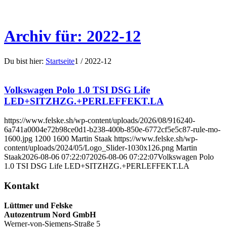
Archiv für: 2022-12
Du bist hier:
Startseite
1
/
2022-12
Volkswagen Polo 1.0 TSI DSG Life
LED+SITZHZG.+PERLEFFEKT.LA
https://www.felske.sh/wp-content/uploads/2026/08/916240-
6a741a0004e72b98ce0d1-b238-400b-850e-6772cf5e5c87-rule-mo-
1600.jpg
1200
1600
Martin Staak
https://www.felske.sh/wp-
content/uploads/2024/05/Logo_Slider-1030x126.png
Martin
Staak
2026-08-06 07:22:07
2026-08-06 07:22:07
Volkswagen Polo
1.0 TSI DSG Life LED+SITZHZG.+PERLEFFEKT.LA
Kontakt
Lüttmer und Felske
Autozentrum Nord GmbH
Werner-von-Siemens-Straße 5