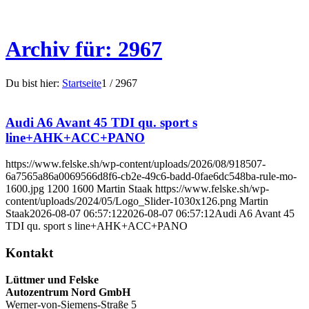
Archiv für: 2967
Du bist hier:
Startseite
1
/
2967
Audi A6 Avant 45 TDI qu. sport s
line+AHK+ACC+PANO
https://www.felske.sh/wp-content/uploads/2026/08/918507-
6a7565a86a0069566d8f6-cb2e-49c6-badd-0fae6dc548ba-rule-mo-
1600.jpg
1200
1600
Martin Staak
https://www.felske.sh/wp-
content/uploads/2024/05/Logo_Slider-1030x126.png
Martin
Staak
2026-08-07 06:57:12
2026-08-07 06:57:12
Audi A6 Avant 45
TDI qu. sport s line+AHK+ACC+PANO
Kontakt
Lüttmer und Felske
Autozentrum Nord GmbH
Werner-von-Siemens-Straße 5