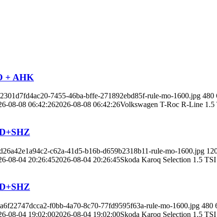
NO + AHK
b22301d7fd4ac20-7455-46ba-bffe-271892ebd85f-rule-mo-1600.jpg
480
26-08-08 06:42:26
2026-08-08 06:42:26
Volkswagen T-Roc R-Line 1
LED+SHZ
e5d26a42e1a94c2-c62a-41d5-b16b-d659b2318b11-rule-mo-1600.jpg
12
26-08-04 20:26:45
2026-08-04 20:26:45
Skoda Karoq Selection 1.
LED+SHZ
8a6f22747dcca2-f0bb-4a70-8c70-77fd9595f63a-rule-mo-1600.jpg
480
26-08-04 19:02:00
2026-08-04 19:02:00
Skoda Karoq Selection 1.