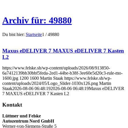
Archiv für: 49880
Du bist hier:
Startseite
1
/
49880
Maxus eDELIVER 7 MAXUS eDELIVER 7 Kasten
L2
https://www.felske.sh/wp-content/uploads/2026/08/913850-
6a7412139bb30bbf5feda-2ed1-44be-b38f-3ee60e5d20c3-rule-mo-
1600.jpg
1200
1600
Martin Staak
https://www.felske.sh/wp-
content/uploads/2024/05/Logo_Slider-1030x126.png
Martin
Staak
2026-08-06 06:48:19
2026-08-06 06:48:19
Maxus eDELIVER
7 MAXUS eDELIVER 7 Kasten L2
Kontakt
Lüttmer und Felske
Autozentrum Nord GmbH
Werner-von-Siemens-Straße 5