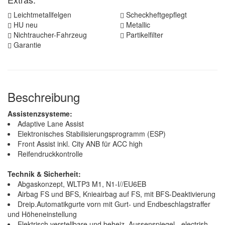
Leichtmetallfelgen
Scheckheftgepflegt
HU neu
Metallic
Nichtraucher-Fahrzeug
Partikelfilter
Garantie
Beschreibung
Assistenzsysteme:
Adaptive Lane Assist
Elektronisches Stabilisierungsprogramm (ESP)
Front Assist inkl. City ANB für ACC high
Reifendruckkontrolle
Technik & Sicherheit:
Abgaskonzept, WLTP3 M1, N1-I//EU6EB
Airbag FS und BFS, Knieairbag auf FS, mit BFS-Deaktivierung
Dreip.Automatikgurte vorn mit Gurt- und Endbeschlagstraffer
und Höheneinstellung
Elektrisch verstellbare und beheiz. Aussenspiegel - electrish