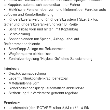
anklappbar, automatisch abblendbar - nur Fahrer
Elektrische Fensterheber vorn und hintenmit der Funktion auto
up/down und Komfortbedienung
Kindersitzverankerung für Kindersitzsystem I-Size, 2 x top
tether und Kindersitzverankerung vorn BF-Seite
Seitenairbag vorn und hinten, mit Kopfairbag
Servolenkung
Sonnenblenden mit Spiegel, Airbag-Label auf
Beifahrersonnenblende
Start/Stopp-Anlage mit Rekuperation
Wegfahrsperre elektronisch
Zentralverriegelung "Keyless-Go" ohne Safesicherung
Interieur:
Gepäckraumabdeckung
Ledermultifunktionslenkrad, beheizbar
Mittelarmlehne vorn
Sicherheitsinnenspiegel automatisch abblendbar
Sitzheizung für Vordersitze getrennt regelbar
Exterieur:
Leichtmetallr{der "ROTARE" silber 5,5J x 15" - 4 Stk