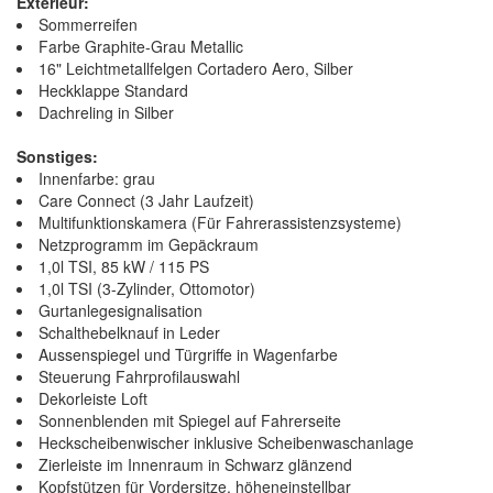
Exterieur:
Sommerreifen
Farbe Graphite-Grau Metallic
16" Leichtmetallfelgen Cortadero Aero, Silber
Heckklappe Standard
Dachreling in Silber
Sonstiges:
Innenfarbe: grau
Care Connect (3 Jahr Laufzeit)
Multifunktionskamera (Für Fahrerassistenzsysteme)
Netzprogramm im Gepäckraum
1,0l TSI, 85 kW / 115 PS
1,0l TSI (3-Zylinder, Ottomotor)
Gurtanlegesignalisation
Schalthebelknauf in Leder
Aussenspiegel und Türgriffe in Wagenfarbe
Steuerung Fahrprofilauswahl
Dekorleiste Loft
Sonnenblenden mit Spiegel auf Fahrerseite
Heckscheibenwischer inklusive Scheibenwaschanlage
Zierleiste im Innenraum in Schwarz glänzend
Kopfstützen für Vordersitze, höheneinstellbar