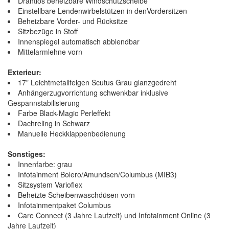
Drahtlos beheizbare Windschutzscheibe
Einstellbare Lendenwirbelstützen in denVordersitzen
Beheizbare Vorder- und Rücksitze
Sitzbezüge in Stoff
Innenspiegel automatisch abblendbar
Mittelarmlehne vorn
Exterieur:
17" Leichtmetallfelgen Scutus Grau glanzgedreht
Anhängerzugvorrichtung schwenkbar inklusive
Gespannstabilisierung
Farbe Black-Magic Perleffekt
Dachreling in Schwarz
Manuelle Heckklappenbedienung
Sonstiges:
Innenfarbe: grau
Infotainment Bolero/Amundsen/Columbus (MIB3)
Sitzsystem Varioflex
Beheizte Scheibenwaschdüsen vorn
Infotainmentpaket Columbus
Care Connect (3 Jahre Laufzeit) und Infotainment Online (3
Jahre Laufzeit)